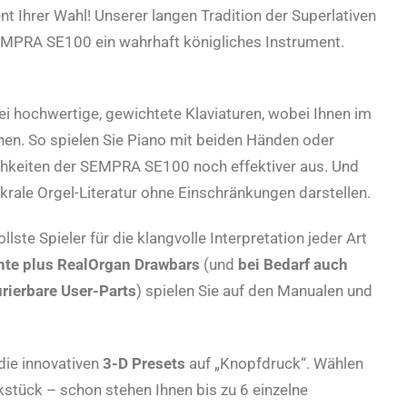
t Ihrer Wahl! Unserer langen Tradition der Superlativen
SEMPRA SE100 ein wahrhaft königliches Instrument.
i hochwertige, gewichtete Klaviaturen, wobei Ihnen im
en. So spielen Sie Piano mit beiden Händen oder
ochkeiten der SEMPRA SE100 noch effektiver aus. Und
rale Orgel-Literatur ohne Einschränkungen darstellen.
te Spieler für die klangvolle Interpretation jeder Art
nte plus RealOrgan Drawbars
(und
bei Bedarf auch
urierbare User-Parts
) spielen Sie auf den Manualen und
ie innovativen
3-D Presets
auf „Knopfdruck“. Wählen
tück – schon stehen Ihnen bis zu 6 einzelne